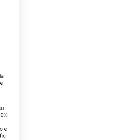
ia
de
su
'80%
o e
fici