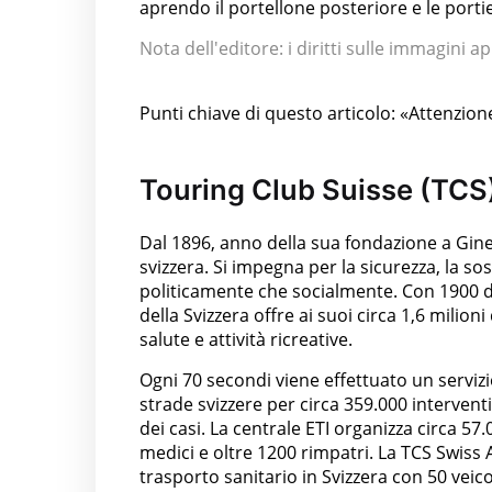
aprendo il portellone posteriore e le portie
Nota dell'editore: i diritti sulle immagini 
Punti chiave di questo articolo: «Attenzio
Touring Club Suisse (TCS
Dal 1896, anno della sua fondazione a Ginev
svizzera. Si impegna per la sicurezza, la so
politicamente che socialmente. Con 1900 dip
della Svizzera offre ai suoi circa 1,6 mili
salute e attività ricreative.
Ogni 70 secondi viene effettuato un serviz
strade svizzere per circa 359.000 interven
dei casi. La centrale ETI organizza circa 57
medici e oltre 1200 rimpatri. La TCS Swiss
trasporto sanitario in Svizzera con 50 veicoli