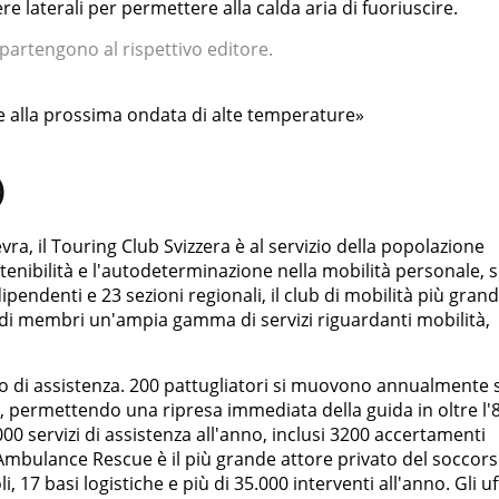
re laterali per permettere alla calda aria di fuoriuscire.
appartengono al rispettivo editore.
ne alla prossima ondata di alte temperature»
)
ra, il Touring Club Svizzera è al servizio della popolazione
stenibilità e l'autodeterminazione nella mobilità personale, s
endenti e 23 sezioni regionali, il club di mobilità più gran
oni di membri un'ampia gamma di servizi riguardanti mobilità,
io di assistenza. 200 pattugliatori si muovono annualmente 
ti, permettendo una ripresa immediata della guida in oltre l
.000 servizi di assistenza all'anno, inclusi 3200 accertamenti
 Ambulance Rescue è il più grande attore privato del soccors
, 17 basi logistiche e più di 35.000 interventi all'anno. Gli uf