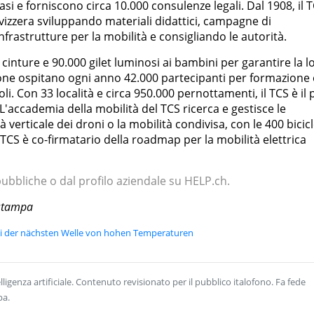
si e forniscono circa 10.000 consulenze legali. Dal 1908, il 
 Svizzera sviluppando materiali didattici, campagne di
nfrastrutture per la mobilità e consigliando le autorità.
 cinture e 90.000 gilet luminosi ai bambini per garantire la l
zione ospitano ogni anno 42.000 partecipanti per formazione 
li. Con 33 località e circa 950.000 pernottamenti, il TCS è il 
'accademia della mobilità del TCS ricerca e gestisce le
 verticale dei droni o la mobilità condivisa, con le 400 bicic
Il TCS è co-firmatario della roadmap per la mobilità elettrica
 pubbliche o dal profilo aziendale su HELP.ch.
 stampa
ei der nächsten Welle von hohen Temperaturen
ligenza artificiale. Contenuto revisionato per il pubblico italofono. Fa fede
pa.