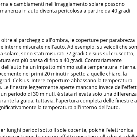
terna e cambiamenti nell'irraggiamento solare possono
rmanenza in auto diventa pericolosa a partire da 40 gradi
 oltre al parcheggio all'ombra, le coperture per parabrezza
e interne misurate nell'auto. Ad esempio, su veicoli che so
va solare, sono stati misurati 77 gradi Celsius sul cruscotto,
tura era più bassa di fino a 40 gradi. Contrariamente
ce dell'auto ha un impatto minimo sulla temperatura interna.
ocemente nei primi 20 minuti rispetto a quelle chiare, la
i gradi Celsius. Intere coperture abbassano la temperatura
iù. Le finestre leggermente aperte mancano invece dell'effett
un periodo di 30 minuti, è stata rilevata solo una differenza
ante la guida, tuttavia, l'apertura completa delle finestre a
nificativamente la temperatura all'interno dell'auto.
r lunghi periodi sotto il sole cocente, poiché l'elettronica
rature estreme hanno un effetto negativo sulla durata delle