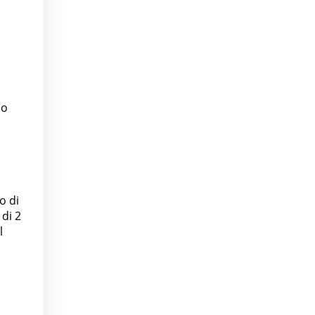
no
o di
 di 2
l