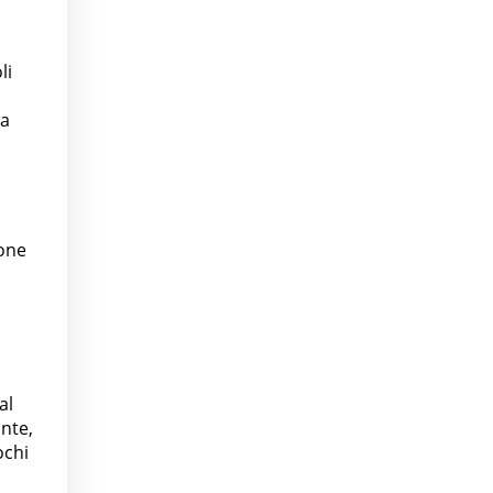
li
la
sone
al
ante,
ochi