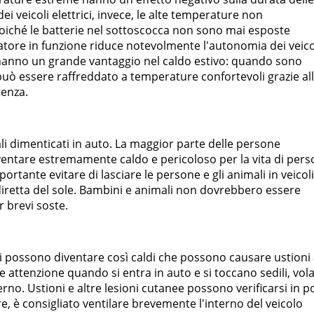
ei veicoli elettrici, invece, le alte temperature non
 poiché le batterie nel sottoscocca non sono mai esposte
zatore in funzione riduce notevolmente l'autonomia dei veico
rici hanno un grande vantaggio nel caldo estivo: quando sono
no può essere raffreddato a temperature confortevoli grazie al
tenza.
li dimenticati in auto. La maggior parte delle persone
entare estremamente caldo e pericoloso per la vita di per
portante evitare di lasciare le persone e gli animali in veicoli
e diretta del sole. Bambini e animali non dovrebbero essere
r brevi soste.
dili possono diventare così caldi che possono causare ustioni 
 attenzione quando si entra in auto e si toccano sedili, vol
rno. Ustioni e altre lesioni cutanee possono verificarsi in p
re, è consigliato ventilare brevemente l'interno del veicolo