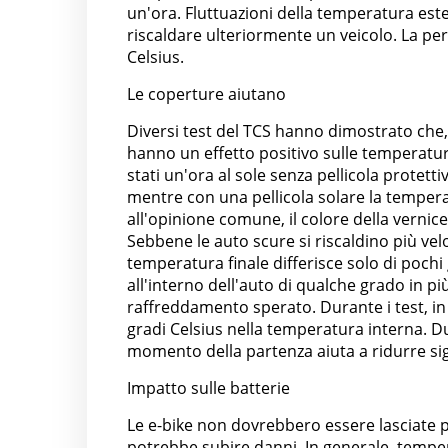
un'ora. Fluttuazioni della temperatura es
riscaldare ulteriormente un veicolo. La pe
Celsius.
Le coperture aiutano
Diversi test del TCS hanno dimostrato che,
hanno un effetto positivo sulle temperatur
stati un'ora al sole senza pellicola protetti
mentre con una pellicola solare la tempera
all'opinione comune, il colore della verni
Sebbene le auto scure si riscaldino più vel
temperatura finale differisce solo di poch
all'interno dell'auto di qualche grado in p
raffreddamento sperato. Durante i test, in 
gradi Celsius nella temperatura interna. Dur
momento della partenza aiuta a ridurre sig
Impatto sulle batterie
Le e-bike non dovrebbero essere lasciate pe
potrebbe subire danni. In generale, tempe