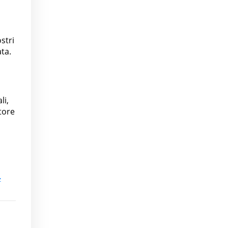
stri
ta.
li,
tore
z