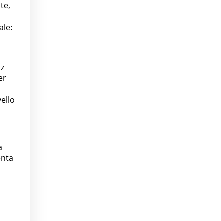
te,
ale:
iz
er
vello
à
enta
1