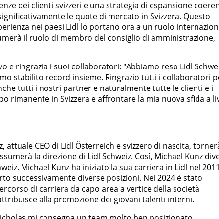
genze dei clienti svizzeri e una strategia di espansione coeren
 significativamente le quote di mercato in Svizzera. Questo
perienza nei paesi Lidl lo portano ora a un ruolo internazion
umerà il ruolo di membro del consiglio di amministrazione,
o e ringrazia i suoi collaboratori: "Abbiamo reso Lidl Schwe
 stabilito record insieme. Ringrazio tutti i collaboratori p
che tutti i nostri partner e naturalmente tutte le clienti e i
mpo rimanente in Svizzera e affrontare la mia nuova sfida a li
attuale CEO di Lidl Österreich e svizzero di nascita, torner
ssumerà la direzione di Lidl Schweiz. Così, Michael Kunz div
hweiz. Michael Kunz ha iniziato la sua carriera in Lidl nel 201
rto successivamente diverse posizioni. Nel 2024 è stato
ercorso di carriera da capo area a vertice della società
ttribuisce alla promozione dei giovani talenti interni.
 "Nicholas mi consegna un team molto ben posizionato,