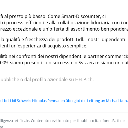
tà al prezzo più basso. Come Smart-Discounter, ci
i processi efficienti e alla collaborazione fiduciaria con i no
rezzo eccezionale e un'offerta di assortimento ben pondera
a qualità e freschezza dei prodotti Lidl. I nostri dipendenti
lienti un'esperienza di acquisto semplice.
ità nei confronti dei nostri dipendenti e partner commercia
2009, siamo presenti con successo in Svizzera e siamo un da
 pubbliche o dal profilo aziendale su HELP.ch.
l bei Lidl Schweiz: Nicholas Pennanen übergibt die Leitung an Michael Kun
ligenza artificiale. Contenuto revisionato per il pubblico italofono. Fa fede
pa.