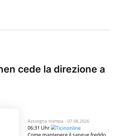
en cede la direzione a
Rassegna stampa -
07.08.2026
06:31 Uhr
Come mantenere il sangue freddo,