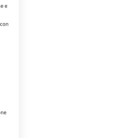
se e
 con
one