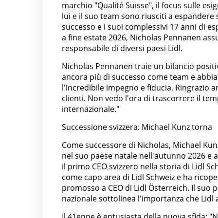
marchio "Qualité Suisse", il focus sulle esi
lui e il suo team sono riusciti a espandere
successo e i suoi complessivi 17 anni di es
a fine estate 2026, Nicholas Pennanen ass
responsabile di diversi paesi Lidl.
Nicholas Pennanen traie un bilancio positiv
ancora più di successo come team e abbiamo
l'incredibile impegno e fiducia. Ringrazio an
clienti. Non vedo l'ora di trascorrere il te
internazionale."
Successione svizzera: Michael Kunz torna
Come successore di Nicholas, Michael Kunz, 
nel suo paese natale nell'autunno 2026 e a
il primo CEO svizzero nella storia di Lidl Sc
come capo area di Lidl Schweiz e ha ricope
promosso a CEO di Lidl Österreich. Il suo p
nazionale sottolinea l'importanza che Lidl a
Il 41enne è entusiasta della nuova sfida: