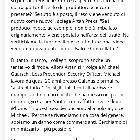
su più caratteristiche. Com'è l'aspetto? Ci sono danni
da trasporto? Il sigillo del produttore è ancora
presente? "Se tutto è a posto, il reso viene venduto di
nuovo come nuovo", spiega Artan Preka. "Se il
prodotto invece, ad esempio, non è più imballato
originariamente, viene spostato nell'area dell'usato. Ne
verifichiamo la funzionalità e se tutto funziona, viene
venduto nuovamente come 'Usato e Controllato.'"
Di tanto in tanto, i colleghi scoprono anche un
tentativo di frode. Allora Artan si rivolge a Michael
Gautschi, Loss Prevention Security Officer. Michael
lavora da quasi 20 anni presso Galaxus e ormai ha
"visto di tutto." Dai sigilli falsificati all'hardware
manipolato fino a un cliente che ha messo nel pacco
un orologio Cartier-Santos contraffatto invece di un
iPhone. "In questi casi denunciamo alla polizia", dice
Michael. "Perché se rivendiamo una cosa del genere,
abbiamo un danno come commercianti. Cerchiamo di
minimizzarlo il più possibile."