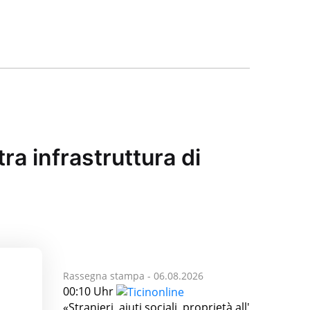
ra infrastruttura di
Rassegna stampa -
06.08.2026
00:10 Uhr
«Stranieri, aiuti sociali, proprietà all'