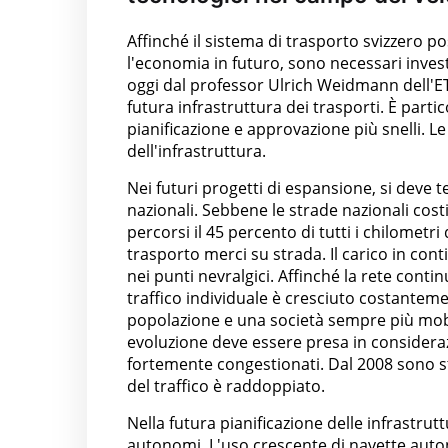
Affinché il sistema di trasporto svizzero p
l'economia in futuro, sono necessari invest
oggi dal professor Ulrich Weidmann dell'ET
futura infrastruttura dei trasporti. È part
pianificazione e approvazione più snelli. 
dell'infrastruttura.
Nei futuri progetti di espansione, si deve
nazionali. Sebbene le strade nazionali cost
percorsi il 45 percento di tutti i chilometri 
trasporto merci su strada. Il carico in co
nei punti nevralgici. Affinché la rete contin
traffico individuale è cresciuto costanteme
popolazione e una società sempre più mobil
evoluzione deve essere presa in consideraz
fortemente congestionati. Dal 2008 sono st
del traffico è raddoppiato.
Nella futura pianificazione delle infrastrut
autonomi. L'uso crescente di navette auto