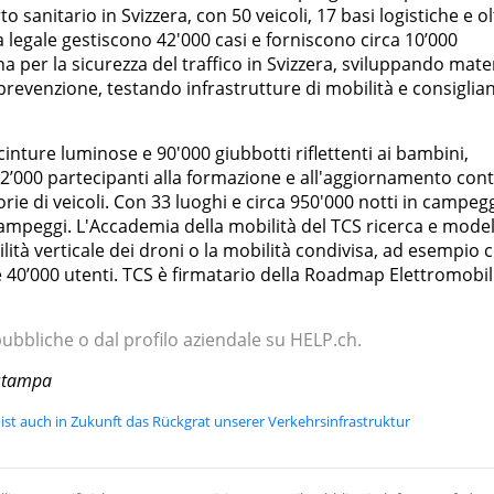
to sanitario in Svizzera, con 50 veicoli, 17 basi logistiche e o
ela legale gestiscono 42'000 casi e forniscono circa 10’000
na per la sicurezza del traffico in Svizzera, sviluppando mate
prevenzione, testando infrastrutture di mobilità e consiglia
cinture luminose e 90'000 giubbotti riflettenti ai bambini,
 42’000 partecipanti alla formazione e all'aggiornamento con
orie di veicoli. Con 33 luoghi e circa 950'000 notti in campeg
 campeggi. L'Accademia della mobilità del TCS ricerca e model
ità verticale dei droni o la mobilità condivisa, ad esempio 
 e 40’000 utenti. TCS è firmatario della Roadmap Elettromobil
 pubbliche o dal profilo aziendale su HELP.ch.
 stampa
 ist auch in Zukunft das Rückgrat unserer Verkehrsinfrastruktur