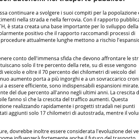
ossa continuare a svolgere i suoi compiti per la popolazione 
imenti nella strada e nella ferrovia. Con il rapporto pubblic
H, è stata creata una base importante per lo sviluppo della
icolarmente positivo che il rapporto raccomandi processi di
Le procedure attualmente lunghe mettono a rischio l'espans
 tenere conto dell'immensa sfida che devono affrontare le st
ituiscano solo il tre percento della rete, su di esse vengono
di veicolo e oltre il 70 percento dei chilometri di veicolo del
ntinuo aumento porta a più ingorghi e a un sovraccarico cron
ui a essere efficiente, sono indispensabili espansioni mirate. 
nte del due percento all'anno negli ultimi anni. La crescita d
e fanno sì che la crescita del traffico aumenti. Questa
ione realizzando rapidamente i progetti stradali nei punti
ati aggiunti solo 17 chilometri di autostrada, mentre il vol
ture, dovrebbe inoltre essere considerata l'evoluzione dei vei
nome influenzerà fortemente anche il futuro del trasporto