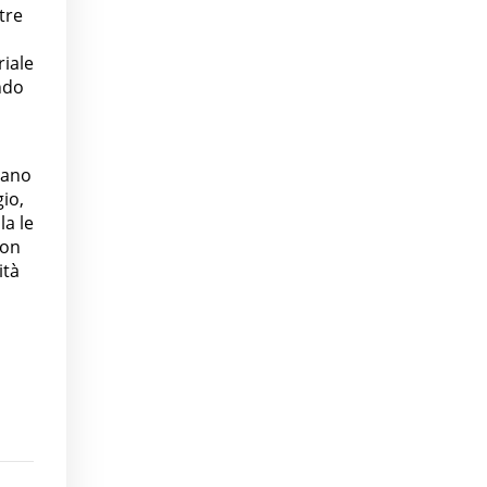
ltre
riale
ndo
tano
gio,
la le
con
ità