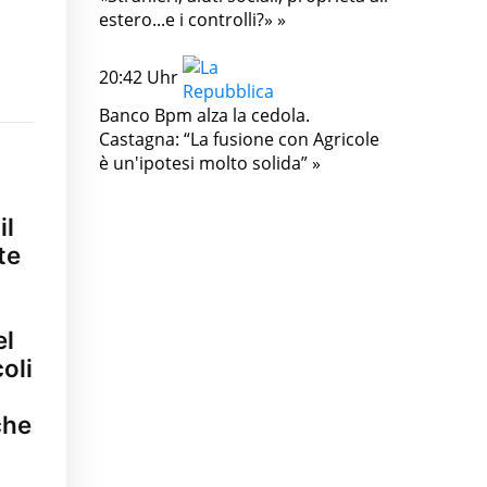
estero...e i controlli?» »
20:42 Uhr
Banco Bpm alza la cedola.
Castagna: “La fusione con Agricole
è un'ipotesi molto solida” »
il
te
el
oli
che