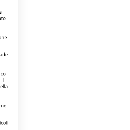
e
ato
ione
rade
ico
Il
ella
ume
coli