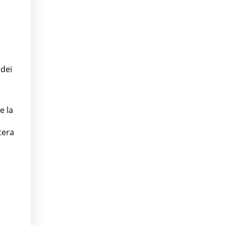
 dei
e la
tera