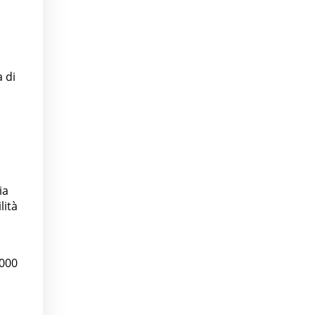
a di
ia
lità
'000